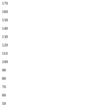
170
160
150
140
130
120
110
100
90
80
70
60
50