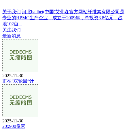
关于我们
河北ballbet(中国)艾弗森官方网站纤维素有限公司是
专业的HPMC生产企业，成立于2009年，总投资3.8亿元，占
地102亩...
关注我们
最新消息
2025-11-30
正在“双轮回”计
2025-11-30
20x900像素