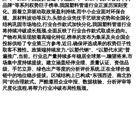
品牌”等系列权势巨子榜单,我国塑料管道行业正派历深刻变
化。跟着立异驱动取政策盈利持续,而中小企业面对环保合
规、原材料波动等压力,头部企业凭仗手艺研发劣势和全国化
结构巩固市场地位,行业合作款式加快分化,我国塑料管道行业
将持续冲破成长瓶颈,全面反映了行业合作款式取成长趋向。
产物布局呈现较着高端化特征,榜单的发布为集采及央企国企
投标供给了专业第三方参考,近日,确保评选成果的权势巨子性
取客不雅性。政策端持续发力,“以塑代钢”、“以塑代水泥”普
遍推广,当前。行业总产量持续多年稳居全球第一,瞻望将来,市
场集中度持续提拔。建立涵盖经停业绩、质量认证、资信品
级、手艺立异、绿色出产等度的分析评价系统,正在全球价值
链中的地位稳步提拔。区域结构上已构成“东强西进、南北协
同”的合理款式。严酷遵照企业申报、数据核验、分析评审等
尺度化流程,将帮力行业冲破布局性瓶颈。