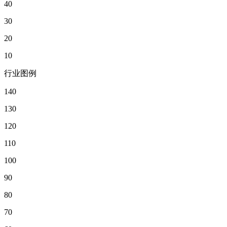
40
30
20
10
行业图例
140
130
120
110
100
90
80
70