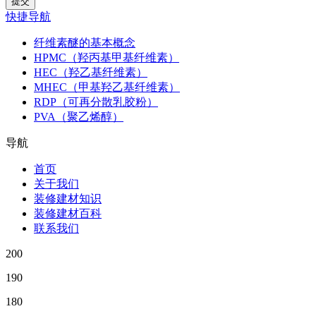
快捷导航
纤维素醚的基本概念
HPMC（羟丙基甲基纤维素）
HEC（羟乙基纤维素）
MHEC（甲基羟乙基纤维素）
RDP（可再分散乳胶粉）
PVA（聚乙烯醇）
导航
首页
关于我们
装修建材知识
装修建材百科
联系我们
200
190
180